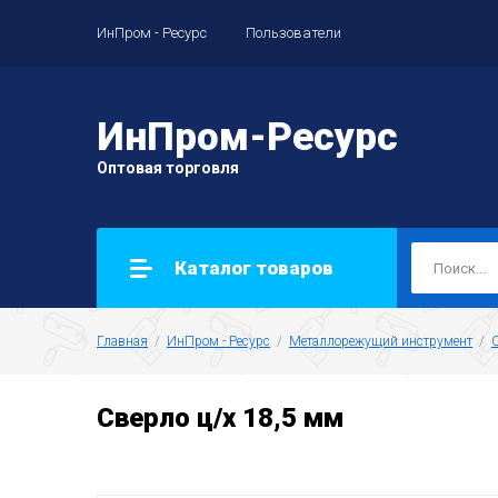
ИнПром - Ресурс
Пользователи
ИнПром-Ресурс
Оптовая торговля
Каталог товаров
Главная
  /  
ИнПром - Ресурс
  /  
Металлорежущий инструмент
  /  
Сверло ц/х 18,5 мм