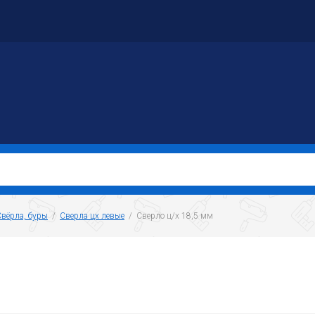
Свёрла, буры
  /  
Сверла цх левые
  /  Сверло ц/х 18,5 мм