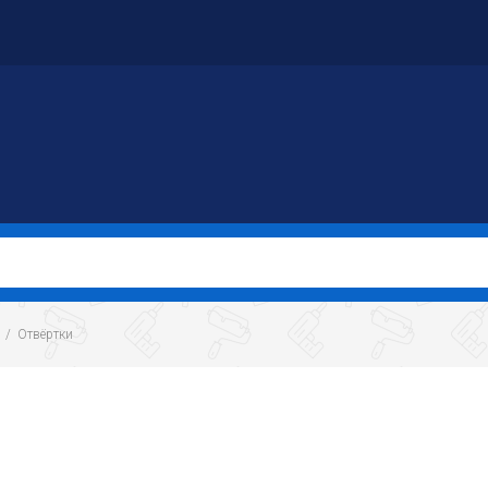
  /  Отвёртки