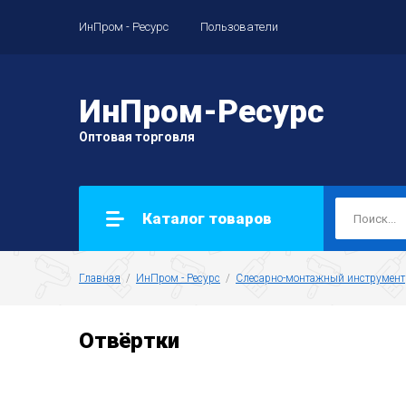
ИнПром - Ресурс
Пользователи
ИнПром-Ресурс
Оптовая торговля
Каталог товаров
Главная
  /  
ИнПром - Ресурс
  /  
Слесарно-монтажный инструмент
Отвёртки