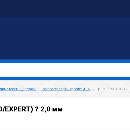
чные горелки / резаки
  /  
Комплектующие к горелкам TIG
  /  Цанга КЕДР (TIG-1
/EXPERT) ? 2,0 мм