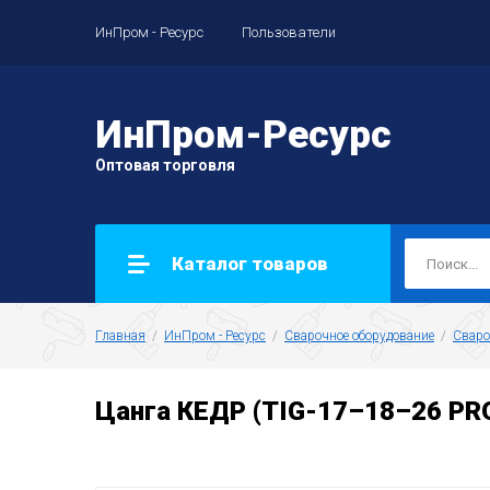
ИнПром - Ресурс
Пользователи
ИнПром-Ресурс
Оптовая торговля
Каталог товаров
Главная
  /  
ИнПром - Ресурс
  /  
Сварочное оборудование
  /  
Сваро
Цанга КЕДР (TIG-17–18–26 PRO