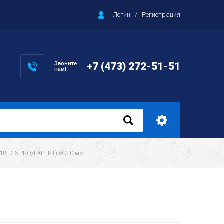
Логин
/
Регистрация
Звоните
+7 (473) 272-51-51
нам!
7–18–26 PRO/EXPERT) Ø 2,0 мм